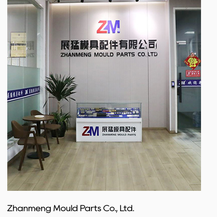
condiciones exigentes, mientras que la resistencia a
altas temperaturas amplía su aplicabilidad.
Centrándose en la tolerancia de precisión, estas piezas
de molde garantizan un ajuste con los moldes de
plástico, lo que contribuye a la eficiencia general del
proceso de moldeo. La compatibilidad y la facilidad de
instalación mejoran aún más la experiencia del usuario,
lo que hace que nuestras piezas de molde de ladrillos
entrelazados cuadrados sean una opción confiable
para diversas industrias.
Invierta en piezas de moldes de ladrillos entrelazados
cuadrados: su clave para un moldeado de precisión y
un rendimiento duradero.
Zhanmeng Mould Parts Co., Ltd.