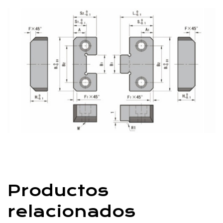
ambientales, extendiendo su vida útil y manteniendo su
funcionalidad.
Longevidad y resistencia a altas temperaturas:
Una de las ventajas clave de nuestras piezas de molde
de ladrillos entrelazados cuadrados radica en su
impresionante longevidad. La combinación de acero
SKD11 de alta calidad y procesos de fabricación
precisos da como resultado un producto con una vida
útil prolongada. Esta longevidad es particularmente
beneficiosa en aplicaciones que exigen un rendimiento
sostenido en el tiempo.
Además, nuestras piezas de moldes presentan una
Productos
buena resistencia a las altas temperaturas. Esta
característica mejora su versatilidad, permitiéndoles
relacionados
funcionar admirablemente en aplicaciones donde las