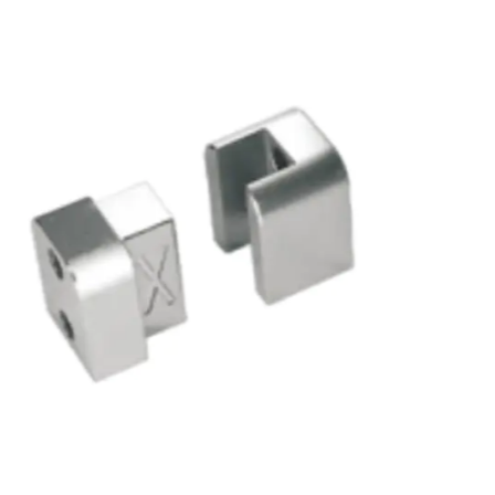
temperaturas elevadas son comunes. La capacidad de
soportar altas temperaturas amplía la gama de
aplicaciones de estas piezas de moldes, lo que las
convierte en un activo valioso en diversas industrias.
Tolerancia de precisión:
Al lograr iones en cada detalle, nuestras piezas de
moldes de ladrillos entrelazados cuadrados exhiben
niveles de tolerancia impecables. Esta precisión es
crucial para garantizar la perfecta integración de las
piezas del molde con los moldes de plástico. Cuando se
instalan y utilizan correctamente, estas piezas del
molde encajan perfectamente, lo que contribuye a la
eficiencia y eficacia general del proceso de moldeo.
Compatibilidad y facilidad de instalación:
Diseñadas con meticulosa atención al detalle, nuestras