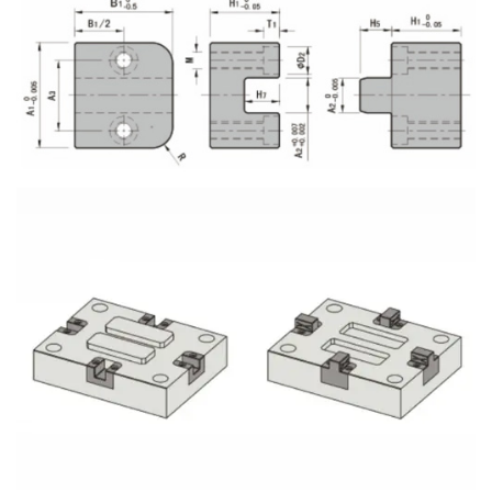
configuraciones de producción, abordando las
necesidades específicas de diferentes procesos de
fabricación.
Facilidad de instalación:
Los fabricantes aprecian la naturaleza fácil de usar del
bloque de localización, ya que facilita la instalación
dentro de las configuraciones de moldes existentes. Su
diseño sencillo reduce el tiempo y el esfuerzo
necesarios para la integración, lo que permite un flujo
de trabajo de producción fluido y eficiente.
Solución rentable:
Al centrarse en funcionalidades esenciales sin adornos
innecesarios, el bloque de localización de piezas de
moldes de plástico representa una solución rentable
para los fabricantes que buscan mejorar la precisión en