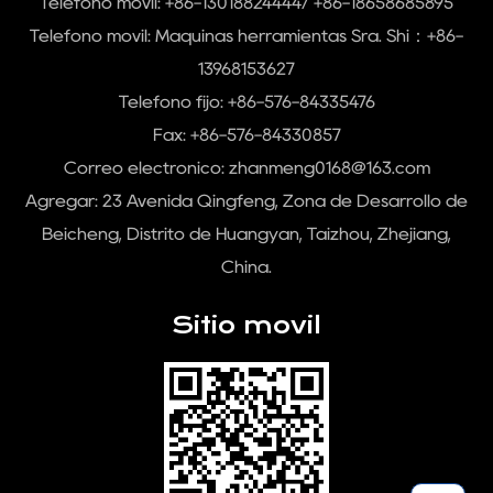
Teléfono móvil: +86-13018824444/ +86-18658685895
Teléfono móvil:
Máquinas herramientas Sra. Shi：+86-
13968153627
Teléfono fijo: +86-576-84335476
Fax: +86-576-84330857
Correo electrónico:
zhanmeng0168@163.com
Agregar: 23 Avenida Qingfeng, Zona de Desarrollo de
Beicheng, Distrito de Huangyan, Taizhou, Zhejiang,
China.
Sitio movil