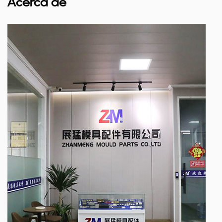
Acerca de
utilidad se extiende a áreas como el moldeo por
inyección, el moldeo por soplado y el moldeo por
extrusión, donde la precisión y la consistencia son
importantes. El bloque de localización garantiza que las
piezas del molde se alineen con precisión, lo que da
como resultado la producción de componentes
plásticos de alta calidad.
En conclusión, el bloque de localización de piezas de
moldes de plástico es un testimonio de nuestro
compromiso de ofrecer soluciones prácticas y eficaces
al sector manufacturero. Su papel discreto pero crucial
en el proceso de moldeo lo convierte en una
herramienta para los fabricantes que buscan precisión,
durabilidad y rentabilidad. A medida que continuamos
innovando y perfeccionando nuestra oferta de