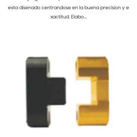
u
está diseñado centrándose en la buena precisión y e
r
xactitud. Elabo...