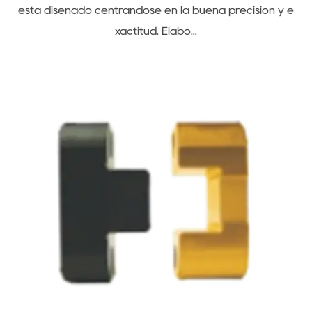
u
está diseñado centrándose en la buena precisión y e
r
xactitud. Elabo...